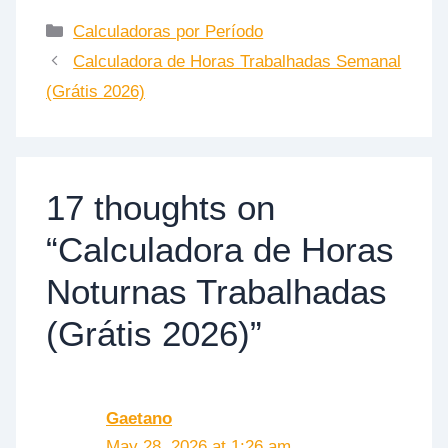
Categories
Calculadoras por Período
Calculadora de Horas Trabalhadas Semanal
(Grátis 2026)
17 thoughts on
“Calculadora de Horas
Noturnas Trabalhadas
(Grátis 2026)”
Gaetano
May 28, 2026 at 1:26 am