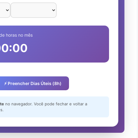
 de horas no mês
00:00
⚡ Preencher Dias Úteis (8h)
te
no navegador. Você pode fechar e voltar a
s.